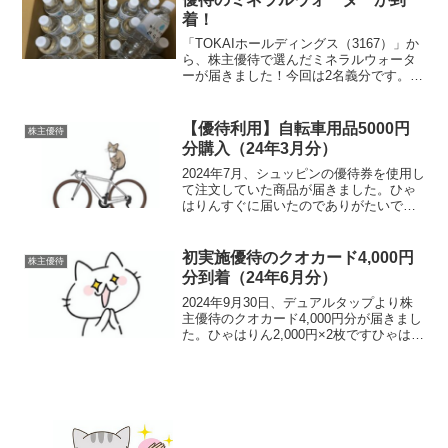
着！
「TOKAIホールディングス（3167）」か
ら、株主優待で選んだミネラルウォータ
ーが届きました！今回は2名義分です。と
いうことで、届いたのはこちら。我が家
ではすっかりおなじみの優待品です優待
内容【権利月：3月末・9月末】TOKAIホ
【優待利用】自転車用品5000円
株主優待
ールディ...
分購入（24年3月分）
2024年7月、シュッピンの優待券を使用し
て注文していた商品が届きました。ひゃ
はりんすぐに届いたのでありがたいです
届いた商品自転車用ヘルメットBELL（ベ
ル） Intersect インターセクト ブルー
ヘルメット サイズM（中古品）3,0...
初実施優待のクオカード4,000円
株主優待
分到着（24年6月分）
2024年9月30日、デュアルタップより株
主優待のクオカード4,000円分が届きまし
た。ひゃはりん2,000円×2枚ですひゃはマ
マ羽振りが良すぎて怖くない…？ま、ま
あ前期は赤字だったけど今期は黒字予想
なんで…優待内容毎年6月末の株主を対象
に...