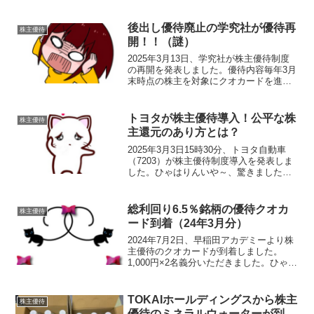
後出し優待廃止の学究社が優待再
株主優待
開！！（謎）
2025年3月13日、学究社が株主優待制度
の再開を発表しました。優待内容毎年3月
末時点の株主を対象にクオカードを進呈
（年一回）100株以上（継続保有1年以
上）クオカード1,000円分＊2025年3月期
に関しては継続保有条件がありません。
トヨタが株主優待導入！公平な株
株主優待
（今...
主還元のあり方とは？
2025年3月3日15時30分、トヨタ自動車
（7203）が株主優待制度導入を発表しま
した。ひゃはりんいや～、驚きました株
主優待内容基準日毎年3月末（初回2025年
3月末）優待内容①基準日時点での保有株
数・年数に応じたTOYOTA Walle...
総利回り6.5％銘柄の優待クオカ
株主優待
ード到着（24年3月分）
2024年7月2日、早稲田アカデミーより株
主優待のクオカードが到着しました。
1,000円×2名義分いただきました。ひゃは
ママかわいいデザインね♡ひゃはりん長
期保有で倍になるのが待ち遠しいです優
待内容年に2回、保有期間に応じた優待内
TOKAIホールディングスから株主
株主優待
容となって...
優待のミネラルウォーターが到