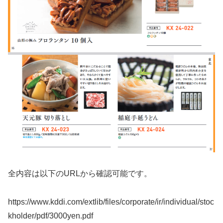
全内容は以下のURLから確認可能です。
https://www.kddi.com/extlib/files/corporate/ir/individual/stoc
kholder/pdf/3000yen.pdf