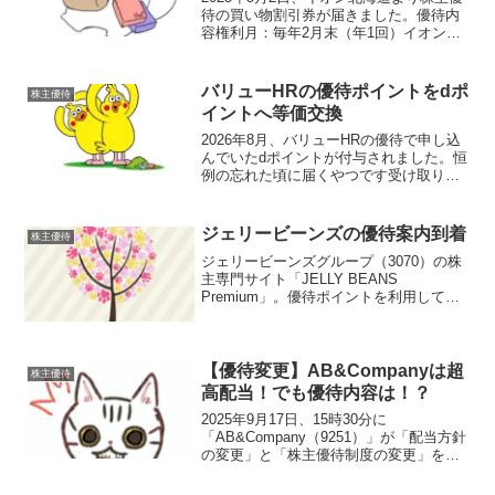
待の買い物割引券が届きました。優待内
容権利月：毎年2月末（年1回）イオンな
どで利用可能な優待買物割引券を進呈保
有株数内容100株2,500円相当（100円券
×25枚）200株5,000円相当（100...
バリューHRの優待ポイントをdポ
株主優待
イントへ等価交換
2026年8月、バリューHRの優待で申し込
んでいたdポイントが付与されました。恒
例の忘れた頃に届くやつです受け取り手
順①交換申請をすると翌々月の1日にシリ
アルコードが記載されたメールが届きま
す。②シリアルコードをコピーしてメー
ジェリービーンズの優待案内到着
株主優待
ルに記載された...
ジェリービーンズグループ（3070）の株
主専門サイト「JELLY BEANS
Premium」。優待ポイントを利用して
MAX半額で購入することが可能です。
2025年4月30日からログインして申し込
むことが可能です。優待サイトでは「靴
（レディ...
【優待変更】AB&Companyは超
株主優待
高配当！でも優待内容は！？
2025年9月17日、15時30分に
「AB&Company（9251）」が「配当方針
の変更」と「株主優待制度の変更」を発
表しました。なんやて～～～！？配当方
針がド派手に進化！これまで「配当性向