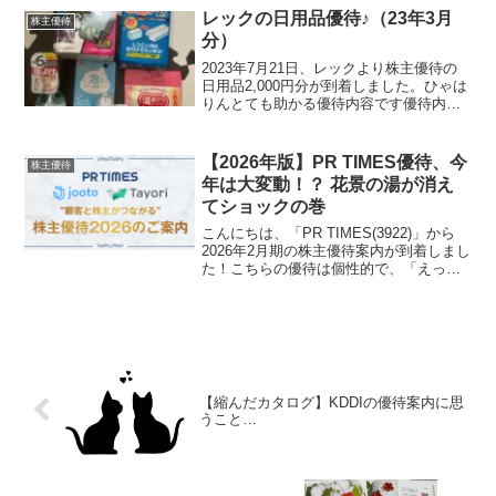
30％」を掲げていたAB&Companyです
レックの日用品優待♪（23年3月
株主優待
が、...
分）
2023年7月21日、レックより株主優待の
日用品2,000円分が到着しました。ひゃは
りんとても助かる優待内容です優待内容
毎年3月末時点で100株以上を保有する株
主を対象に自社商品2,000円相当が贈呈さ
れます。公式サイトにて発表された優待
【2026年版】PR TIMES優待、今
株主優待
内...
年は大変動！？ 花景の湯が消え
てショックの巻
こんにちは、「PR TIMES(3922)」から
2026年2月期の株主優待案内が到着しまし
た！こちらの優待は個性的で、「えっ、
そんな施設あるの！？」といった気付き
や発見があり毎年楽しみにしています。
ワクワク♪優待内容【権利月：毎年2月
末】優...
【縮んだカタログ】KDDIの優待案内に思
うこと…