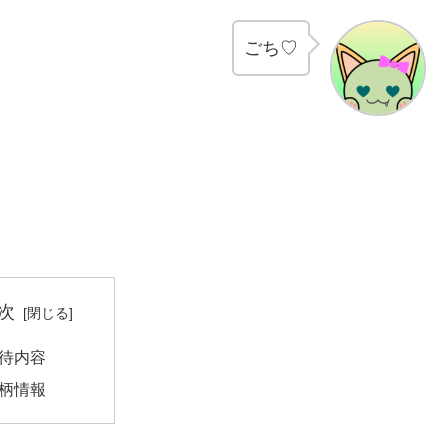
ごち♡
次
待内容
柄情報