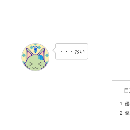
・・・おい
目
優
銘