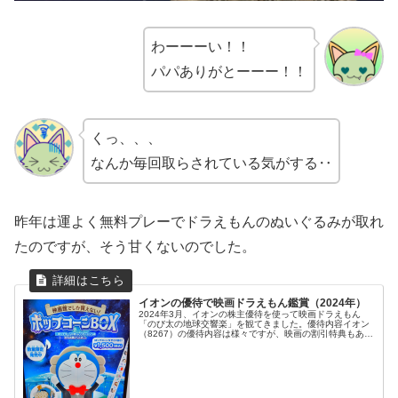
わーーーい！！
パパありがとーーー！！
くっ、、、
なんか毎回取らされている気がする‥
昨年は運よく無料プレーでドラえもんのぬいぐるみが取れ
たのですが、そう甘くないのでした。
イオンの優待で映画ドラえもん鑑賞（2024年）
2024年3月、イオンの株主優待を使って映画ドラえもん
「のび太の地球交響楽」を観てきました。優待内容イオン
（8267）の優待内容は様々ですが、映画の割引特典もあり
ます。【イオンシネマでの優待特典】映画料金が同伴者含
めいつでも1,000円に！...