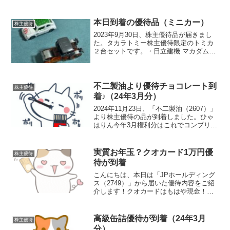
本日到着の優待品（ミニカー）
株主優待
2023年9月30日、株主優待品が届きまし
た。タカラトミー株主優待限定のトミカ
２台セットです。・日立建機 マカダムロ
ーラ ZC125M-5（クリアオレンジver.）・
スバル 360（アニア10TH ver.)今年は以上
２台でした。ひゃ太郎(...
不二製油より優待チョコレート到
株主優待
着♪（24年3月分）
2024年11月23日、「不二製油（2607）」
より株主優待の品が到着しました。ひゃ
はりん今年3月権利分はこれでコンプリー
トかな？ひゃ太郎(5)チョコレート待って
たよ♪「不二製油って何の会社？」って思
った方はこちら↓今回の優待品ミルクチョ
実質お年玉？クオカード1万円優
株主優待
コ...
待が到着
こんにちは、本日は「JPホールディング
ス（2749）」から届いた優待内容をご紹
介します！クオカードはもはや現金！！
年末に届いて年始に開封。これはもう実
質お年玉到着したのは年末の12月30日。
バタバタしていたこともあり、実際に開
高級缶詰優待が到着（24年3月
株主優待
封したのは年明...
分）