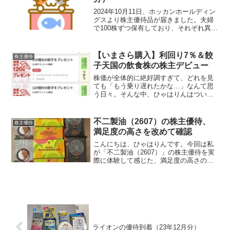
2024年10月11日、ホッカンホールディン
グスより株主優待品が届きました。夫婦
で100株ずつ保有しており、それぞれ異な
る優待品を選びました。ひゃはりんワク
ワク♪優待内容毎年3月末時点で一年以上
継続保有する株主を対象とした優待内容
【いまさら購入】利回り7％＆餃
株主優待
となってい...
子天国の飲食株の株主デビュー
株価が全体的に絶好調すぎて、どれを見
ても「もう乗り遅れたかな…」なんて思
う日々。そんな中、ひゃはりんはついに
「出遅れ組」に手を伸ばしてしまいまし
た。飲食銘柄はもういいかなと思ってい
たけれど…購入したのは… 一家ホールデ
不二製油（2607）の株主優待、
株主優待
ィングス（7127）！...
満足度の高さを改めて確認
こんにちは、ひゃはりんです。今回は私
が「不二製油（2607）」の株主優待を実
際に体験して感じた、満足度の高さの理
由を改めて語りたいと思います。不二製
油の優待、おすすめ不二製油といえば、
業務用チョコレートやカカオ原料でおな
じみの企業。そしてそ...
ライオンの優待到着（23年12月分）