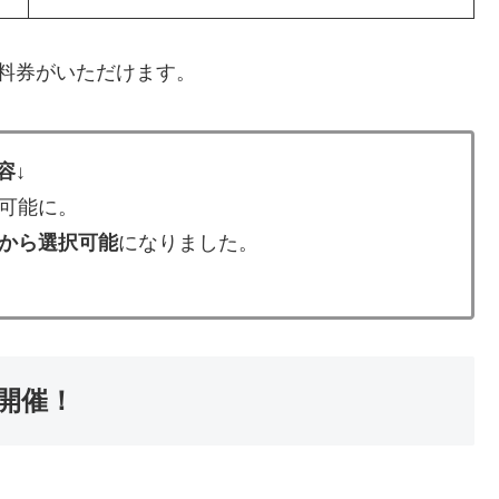
料券がいただけます。
容
↓
可能に。
から選択可能
になりました。
開催！