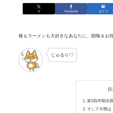
X
Facebook
はてブ
株もラーメンも大好きなあなたに、朗報＆お
じゅるり♡
目
第3四半期決
そして今期は