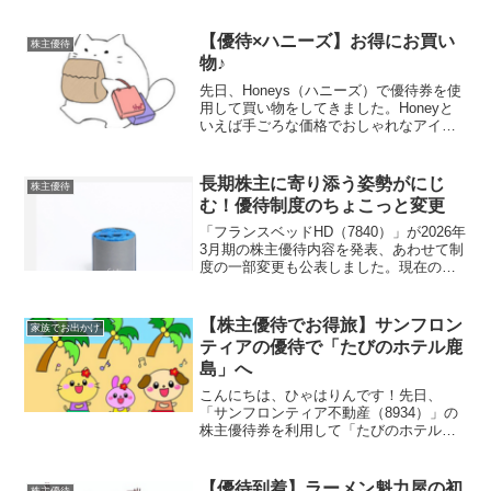
【優待×ハニーズ】お得にお買い
株主優待
物♪
先日、Honeys（ハニーズ）で優待券を使
用して買い物をしてきました。Honeyと
いえば手ごろな価格でおしゃれなアイテ
ムが揃うことで人気のファッションブラ
ンドですが、配当金や株主優待制度など
の株主還元も魅力的な企業です。購入し
長期株主に寄り添う姿勢がにじ
株主優待
たもの以下の商...
む！優待制度のちょこっと変更
「フランスベッドHD（7840）」が2026年
3月期の株主優待内容を発表、あわせて制
度の一部変更も公表しました。現在の優
待内容をおさらいフランスベッドHDの優
待は、200株以上保有が条件。保有期間に
よって内容がグレードアップしていきま
【株主優待でお得旅】サンフロン
家族でお出かけ
す。保...
ティアの優待で「たびのホテル鹿
島」へ
こんにちは、ひゃはりんです！先日、
「サンフロンティア不動産（8934）」の
株主優待券を利用して「たびのホテル鹿
島」へ宿泊しました。その時の様子をレ
ポートしたいと思います。サンフロンテ
ィア不動産の優待内容は、全国の系列ホ
【優待到着】ラーメン魁力屋の初