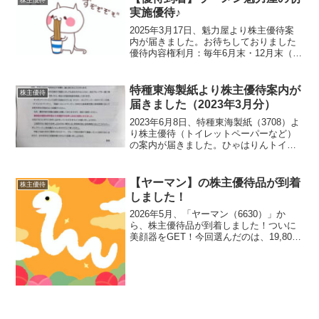
株主優待
テルに宿泊時、1枚につ...
実施優待♪
2025年3月17日、魁力屋より株主優待案
内が届きました。お待ちしておりました
優待内容権利月：毎年6月末・12月末（年
2回）100株以上自社店舗で利用可能な
1,000円相当の電子チケット案内書に記載
されていたQRコードを読み取ると以下の
特種東海製紙より株主優待案内が
株主優待
画面...
届きました（2023年3月分）
2023年6月8日、特種東海製紙（3708）よ
り株主優待（トイレットペーパーなど）
の案内が届きました。ひゃはりんトイレ
ットペーパーが欲しい方は電話で手続き
をする必要があります優待内容年１回、3
月末時点の株主を対象とした優待内容と
【ヤーマン】の株主優待品が到着
株主優待
なっています...
しました！
2026年5月、「ヤーマン（6630）」か
ら、株主優待品が到着しました！ついに
美顔器をGET！今回選んだのは、19,800
円相当の美顔器。うれしい！！優待
14,000円分を使用し、さらに500円分はポ
イント利用。最終的な持ち出しは…
5,30...