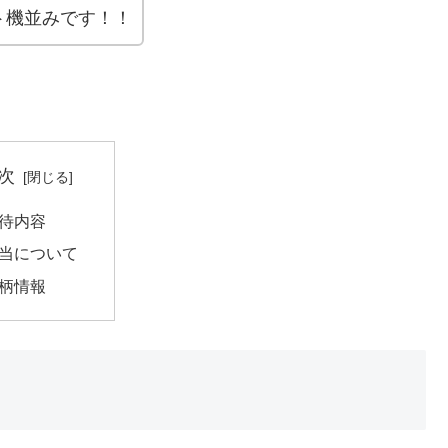
ト機並みです！！
次
待内容
当について
柄情報