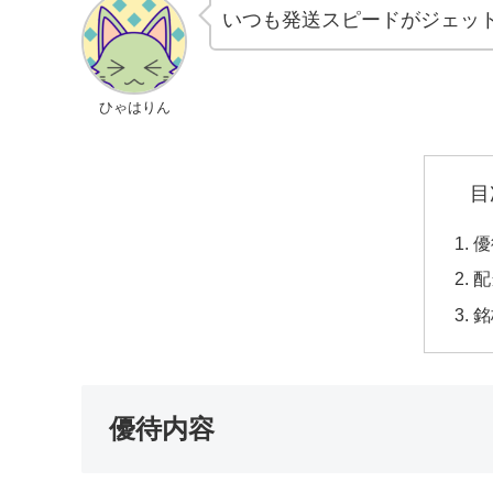
いつも発送スピードがジェッ
ひゃはりん
目
優
配
銘
優待内容