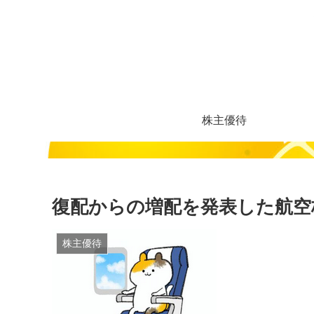
株主優待
復配からの増配を発表した航空株
株主優待