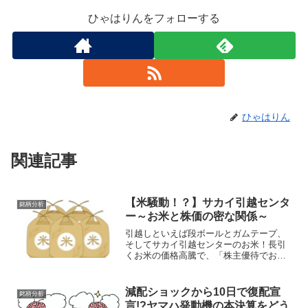
ひゃはりんをフォローする
ひゃはりん
関連記事
【米騒動！？】サカイ引越センタ
銘柄分析
ー～お米と株価の密な関係～
引越しといえば段ボールとガムテープ、
そしてサカイ引越センターのお米！長引
くお米の価格高騰で、「株主優待でお米
がもらえる企業」としてサカイ引越セン
ター（9039）が注目を集めています。株
主優待目当てで買いが殺到！サカイの優
減配ショックから10日で復配宣
銘柄分析
待は、3月末時点で1...
言!?ヤマハ発動機の本決算をどう