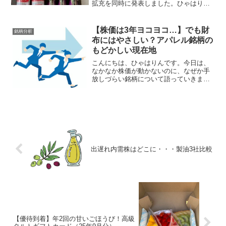
拡充を同時に発表しました。ひゃはりん
おっ！景気のよさそうな話ですな～通期
業績の上方修正営業利益は3倍近くの14.7
億円となり、1株あたりの純利益（EPS）
【株価は3年ヨコヨコ…】でも財
銘柄分析
は1...
布にはやさしい？アパレル銘柄の
もどかしい現在地
こんにちは、ひゃはりんです。今日は、
なかなか株価が動かないのに、なぜか手
放しづらい銘柄について語っていきま
す！がんばってほしい＞＜ハニーズ
（2792）まず現状ですが、ハニーズホー
ルディングス（2792）の株価はやや元気
なし。2023年頃に1...
出遅れ内需株はどこに・・・製油3社比較
【優待到着】年2回の甘いごほうび！高級