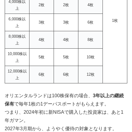
4,000株以
2枚
2枚
4枚
上
6,000株以
1枚
3枚
3枚
6枚
上
8,000株以
4枚
4枚
8枚
上
10,000株以
5枚
5枚
10枚
上
12,000株以
6枚
6枚
12枚
上
オリエンタルランドは100株保有の場合、
3年以上の継続
保有
で毎年1枚の1デーパスポートがもらえます。
つまり、2024年初に新NISAで購入した投資家は、あと1
年ガマン。
2027年3月期から、ようやく優待の対象となります。