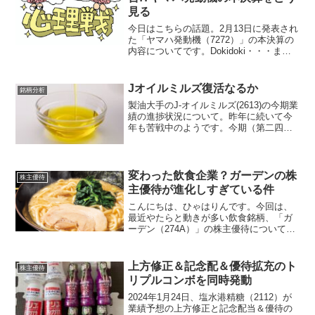
見る
今日はこちらの話題。2月13日に発表され
た「ヤマハ発動機（7272）」の本決算の
内容についてです。Dokidoki・・・まず
は2025年12月期決算の内容を見る項目
2025年12月期前期（2024年12月期）売上
収益2兆5,342億円2兆5...
Jオイルミルズ復活なるか
銘柄分析
製油大手のJ-オイルミルズ(2613)の今期業
績の進捗状況について。昨年に続いて今
年も苦戦中のようです。今期（第二四半
期時点）の業績2023年3月期第二四半期
（単位：億円）売上高1,229営業利益
△1.5経常利益△0.15当期純利益△1.6...
変わった飲食企業？ガーデンの株
株主優待
主優待が進化しすぎている件
こんにちは、ひゃはりんです。今回は、
最近やたらと動きが多い飲食銘柄、「ガ
ーデン（274A）」の株主優待について取
り上げます。飲食銘柄大好き♪ガーデンっ
てどんな会社？まずこの会社、ちょっと
一風変わっています。ガーデンは、・家
上方修正＆記念配＆優待拡充のト
株主優待
系ラーメン「壱角家...
リプルコンボを同時発動
2024年1月24日、塩水港精糖（2112）が
業績予想の上方修正と記念配当＆優待の