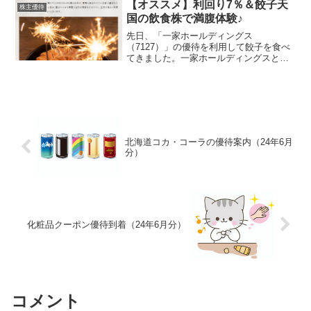
品詰め合わせ（2,800円相当)1000株以...
【オススメ】利回り7％＆餃子天
株主優待
国の飲食株で満腹体験♪
先日、「一家ホールディングス
（7127）」の優待を利用して餃子を食べ
てきました。一家ホールディングスとは
首都圏を中心に飲食店を展開している会
社です。株価は上昇基調であるものの、
現在の株価は600円台後半。うーん、まだ
割安感ありでしょう。もち...
北海道コカ・コーラの優待案内（24年6月
分）
化粧品クーポン優待到着（24年6月分）
コメント