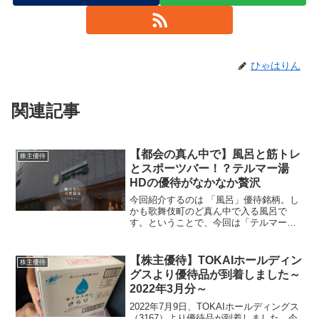
ひゃはりん
関連記事
【都会の真ん中で】風呂と筋トレ
株主優待
とスポーツバー！？テルマー湯
HDの優待がなかなか贅沢
今回紹介するのは 「風呂」優待銘柄。し
かも歌舞伎町のど真ん中で入る風呂で
す。ということで、今回は「テルマー湯
ホールディングス（3521）」の株主優待
内容をチェックしてみます。テルマー湯
HDの株主優待優待内容はこちら。【毎年
【株主優待】TOKAIホールディン
株主優待
3月末時点の株主が...
グスより優待品が到着しました～
2022年3月分～
2022年7月9日、TOKAIホールディングス
（3167）より優待品が到着しました。今