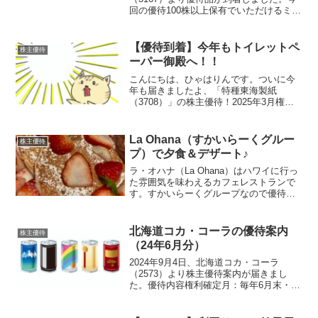
回の優待100株以上保有でいただけるミネ
ラルウォーター（500ml×12本）です。ひ
ゃはりん飲んでも良し非常用にとってお
くも良し♪株主優待内容優待内容はか...
【優待到着】今年もトイレットペ
株主優待
ーパー御殿へ！！
こんにちは、ひゃはりんです。ついに今
年も届きましたよ、「特種東海製紙
（3708）」の株主優待！2025年3月権利
の優待品です待ってました！！届いたの
は…トイレットペーパー・ダブル96ロー
ル！！（12ロール×8パック）部屋の一角
La Ohana（すかいらーくグルー
株主優待
を瞬時に「トイ...
プ）で夕食＆デザート♪
ラ・オハナ（La Ohana）はハワイに行っ
た雰囲気を味わえるカフェレストランで
す。すかいらーくグループなので優待券
が使用できます。おやつにパンケーキだ
けを食べに行く予定でしたが、用事が長
引いたので夕食も兼ねて訪問。外観入口
北海道コカ・コーラの優待案内
株主優待
からとてもオシャ...
（24年6月分）
2024年9月4日、北海道コカ・コーラ
（2573）より株主優待案内が届きまし
た。優待内容権利確定月：毎年6月末・12
月末（年2回）株数優待内容100株以上
1000株未満好きな商品1ケース又は自社商